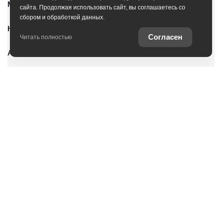
Модельный ряд
сайта. Продолжая использовать сайт, вы соглашаетесь со
сбором и обработкой данных.
Новые автомобили
Согласен
Читать полностью
Автомобили с пробегом
Условия покупки
Владельцам
Услуги
О дилерском центре
Оцените ваш автомобиль
Специальные предложения