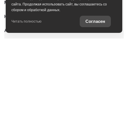
Модельный ряд
сайта. Продолжая использовать сайт, вы соглашаетесь со
сбором и обработкой данных.
Новые автомобили
Согласен
Читать полностью
Автомобили с пробегом
Условия покупки
Владельцам
Услуги
О дилерском центре
Оцените ваш автомобиль
Специальные предложения