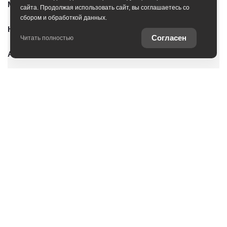
Модельный ряд
сайта. Продолжая использовать сайт, вы соглашаетесь со
сбором и обработкой данных.
Новые автомобили
Согласен
Читать полностью
Автомобили с пробегом
Условия покупки
Владельцам
Услуги
О дилерском центре
Оцените ваш автомобиль
Специальные предложения