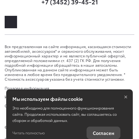
+7 (3452) 39-45-21
Вся представленная на сайте информация, касающаяся стоимости
автомобилей, аксессуаров* и сервисного обслуживания, носит
информационный характер и не является публичной офертой,
определяемой положениями ст. 437 (2) ГК РФ. Для получения
подробной информации обращайтесь в наши автосалоны.
Опубликованная на данном сайте информация может быть
изменена в любое время без предварительного уведомления. *
Стоимость аксессуаров указана без учета стоимости установки.
Правовая информация
×
Изменить настройку cookies
Мы используем файлы cookie
Сбросить cookie
Это необходимо для полноценного функционирования
сайта. Продолжая использовать сайт, вы соглашаетесь со
сбором и обработкой данных.
©
2026
ООО «Элит Кар»
Согласен
Читать полностью