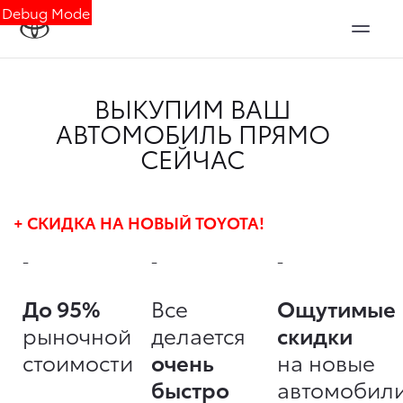
Debug Mode
ВЫКУПИМ ВАШ
АВТОМОБИЛЬ ПРЯМО
СЕЙЧАС
+ СКИДКА НА НОВЫЙ TOYOTA!
-
-
-
До 95%
Все
Ощутимые
рыночной
делается
скидки
стоимости
очень
на новые
быстро
автомобил