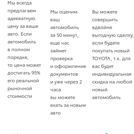
Мы всегда
предлагаем
Мы оценим
Вы можете
адекватную
ваш
совершить
цену за ваше
автомобиль
вдвойне
авто. Если
за 50 минут,
выгодную сделку,
автомобиль
еще час
если будете
в полном
займет
покупать новый
порядке,
проверка
TOYOTA, т.к. для
то цена может
и оформление
вас будет
достигать 95%
документов
индивидуальная
его реальной
и уже через 2
скидка на любой
рыночной
часа
новый
стоимости
вы можете
автомобиль
ехать за новым
авто