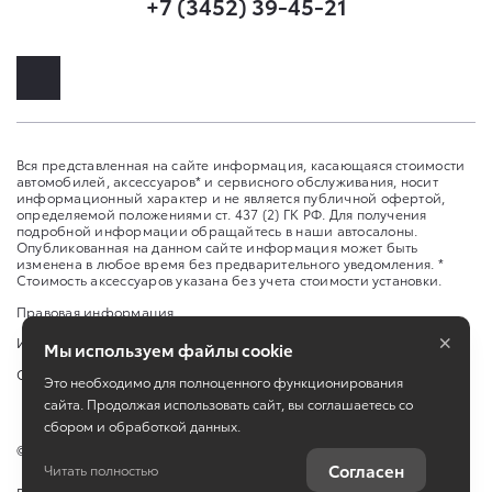
+7 (3452) 39-45-21
Вся представленная на сайте информация, касающаяся стоимости
автомобилей, аксессуаров* и сервисного обслуживания, носит
информационный характер и не является публичной офертой,
определяемой положениями ст. 437 (2) ГК РФ. Для получения
подробной информации обращайтесь в наши автосалоны.
Опубликованная на данном сайте информация может быть
изменена в любое время без предварительного уведомления. *
Стоимость аксессуаров указана без учета стоимости установки.
Правовая информация
×
Изменить настройку cookies
Мы используем файлы cookie
Сбросить cookie
Это необходимо для полноценного функционирования
сайта. Продолжая использовать сайт, вы соглашаетесь со
сбором и обработкой данных.
©
2026
ООО «Элит Кар»
Согласен
Читать полностью