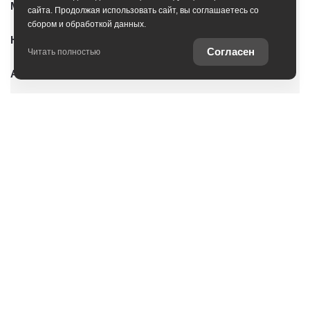
Модельный ряд
сайта. Продолжая использовать сайт, вы соглашаетесь со
сбором и обработкой данных.
Новые автомобили
Согласен
Читать полностью
Автомобили с пробегом
Условия покупки
Владельцам
Услуги
О дилерском центре
Оцените ваш автомобиль
Специальные предложения