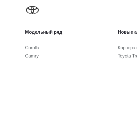
Модельный ряд
Новые а
Corolla
Корпора
Camry
Toyota Tr
Toyota C-HR
RAV4
Автомоб
Fortuner
Highlander
Автомоби
Land Cruiser Prado
Toyota Cer
Land Cruiser 300
Toyota Tr
Hilux
Alphard
Условия
Hiace