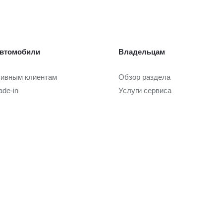
втомобили
Владельцам
тивным клиентам
Обзор раздела
ade-in
Услуги сервиса
Запасные части и масла
Гарантия и сервисные кампан
или с пробегом
Регламентное ТО и запись
Сервисные предложения
ли с пробегом в наличии
Руководства
tified
Замена на новый
ade-in
Услуги
 покупки