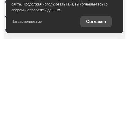
Модельный ряд
сайта. Продолжая использовать сайт, вы соглашаетесь со
сбором и обработкой данных.
Новые автомобили
Согласен
Читать полностью
Автомобили с пробегом
Условия покупки
Владельцам
Услуги
О дилерском центре
Оцените ваш автомобиль
Специальные предложения