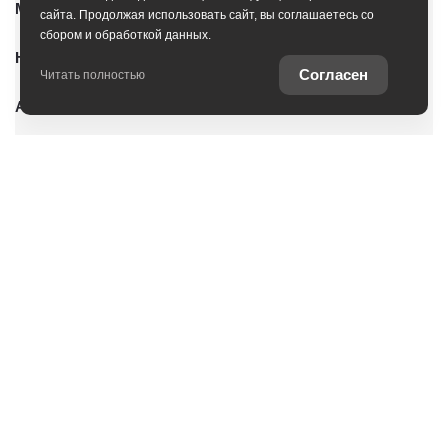
Модельный ряд
сайта. Продолжая использовать сайт, вы соглашаетесь со
сбором и обработкой данных.
Новые автомобили
Согласен
Читать полностью
Автомобили с пробегом
Условия покупки
Владельцам
Услуги
О дилерском центре
Оцените ваш автомобиль
Специальные предложения