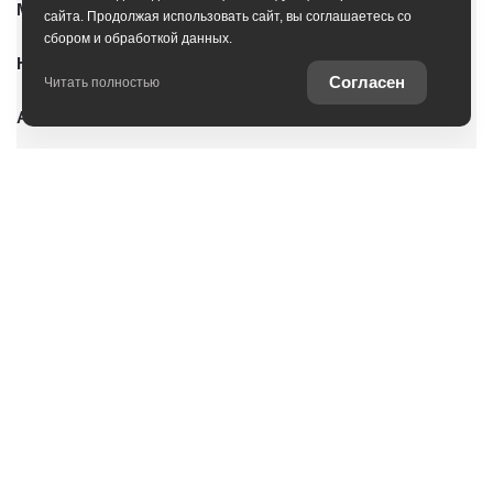
Модельный ряд
сайта. Продолжая использовать сайт, вы соглашаетесь со
сбором и обработкой данных.
Новые автомобили
Согласен
Читать полностью
Автомобили с пробегом
Условия покупки
Владельцам
Услуги
О дилерском центре
Оцените ваш автомобиль
Специальные предложения