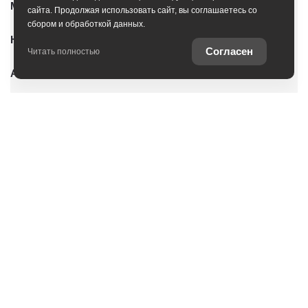
Модельный ряд
сайта. Продолжая использовать сайт, вы соглашаетесь со
сбором и обработкой данных.
Новые автомобили
Согласен
Читать полностью
Автомобили с пробегом
Условия покупки
Владельцам
Услуги
О дилерском центре
Оцените ваш автомобиль
Специальные предложения