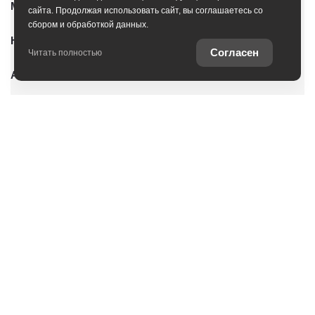
Модельный ряд
сайта. Продолжая использовать сайт, вы соглашаетесь со
сбором и обработкой данных.
Новые автомобили
Согласен
Читать полностью
Автомобили с пробегом
Условия покупки
Владельцам
Услуги
О дилерском центре
Оцените ваш автомобиль
Специальные предложения