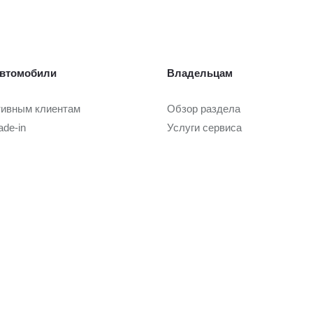
втомобили
Владельцам
тивным клиентам
Обзор раздела
ade-in
Услуги сервиса
Запасные части и масла
Гарантия и сервисные кампан
или с пробегом
Регламентное ТО и запись
Сервисные предложения
ли с пробегом в наличии
Руководства
tified
Замена на новый
ade-in
Услуги
 покупки