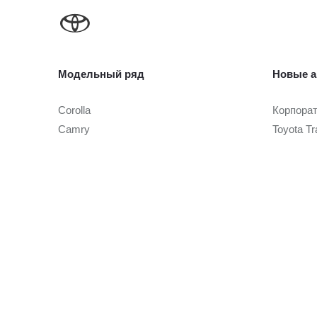
Модельный ряд
Новые а
Corolla
Корпора
Camry
Toyota Tr
Toyota C-HR
RAV4
Автомоб
Fortuner
Highlander
Автомоби
Land Cruiser Prado
Toyota Cer
Land Cruiser 300
Toyota Tr
Hilux
Alphard
Условия
Hiace