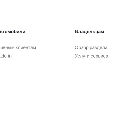
втомобили
Владельцам
тивным клиентам
Обзор раздела
ade-in
Услуги сервиса
Запасные части и масла
Гарантия и сервисные кампан
или с пробегом
Регламентное ТО и запись
Сервисные предложения
ли с пробегом в наличии
Руководства
tified
Замена на новый
ade-in
Услуги
 покупки