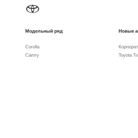
Модельный ряд
Новые а
Corolla
Корпора
Camry
Toyota Tr
Toyota C-HR
RAV4
Автомоб
Fortuner
Highlander
Автомоби
Land Cruiser Prado
Toyota Cer
Land Cruiser 300
Toyota Tr
Hilux
Alphard
Условия
Hiace