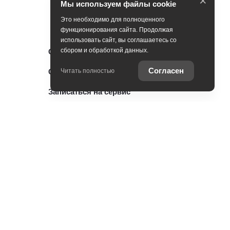
×
Мы используем файлы cookie
Это необходимо для полноценного
функционирования сайта. Продолжая
использовать сайт, вы соглашаетесь со
сбором и обработкой данных.
Оцените ваш автомобиль
Согласен
Специальные предложения
Читать полностью
Записаться на сервис
Консультация по кредиту
ии
Консультация по страхованию
Служба клиентской поддержки