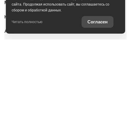
Модельный ряд
сайта. Продолжая использовать сайт, вы соглашаетесь со
сбором и обработкой данных.
Новые автомобили
Согласен
Читать полностью
Автомобили с пробегом
Условия покупки
Владельцам
Услуги
О дилерском центре
Оцените ваш автомобиль
Специальные предложения