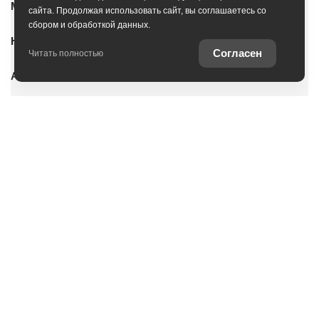
Модельный ряд
сайта. Продолжая использовать сайт, вы соглашаетесь со
сбором и обработкой данных.
Новые автомобили
Согласен
Читать полностью
Автомобили с пробегом
Условия покупки
Владельцам
Услуги
О дилерском центре
Оцените ваш автомобиль
Специальные предложения