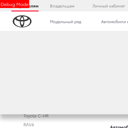
Debug Mode
Покупателям
Владельцам
Личный кабинет
Модельный ряд
Автомобили 
Модельный ряд
Новые а
Corolla
Корпора
Camry
Toyota T
Toyota C-HR
RAV4
Автомоб