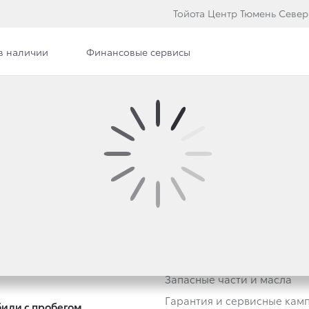
Тойота Центр Тюмень Север
в наличии
Финансовые сервисы
втомобили
Владельцам
тивным клиентам
Обзор раздела
rade-in
Услуги сервиса
Запасные части и масла
Гарантия и сервисные кам
или с пробегом