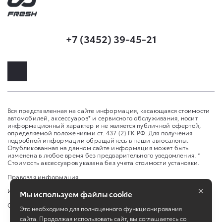
+7 (3452) 39-45-21
Вся представленная на сайте информация, касающаяся стоимости
автомобилей, аксессуаров* и сервисного обслуживания, носит
информационный характер и не является публичной офертой,
определяемой положениями ст. 437 (2) ГК РФ. Для получения
подробной информации обращайтесь в наши автосалоны.
Опубликованная на данном сайте информация может быть
изменена в любое время без предварительного уведомления. *
Стоимость аксессуаров указана без учета стоимости установки.
Правовая информация
×
Изменить настройку cookies
Мы используем файлы cookie
Сбросить cookie
Это необходимо для полноценного функционирования
сайта. Продолжая использовать сайт, вы соглашаетесь со